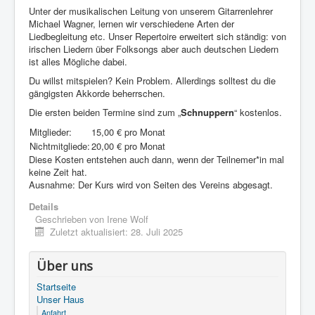
Unter der musikalischen Leitung von unserem Gitarrenlehrer
Michael Wagner, lernen wir verschiedene Arten der
Liedbegleitung etc. Unser Repertoire erweitert sich ständig: von
irischen Liedern über Folksongs aber auch deutschen Liedern
ist alles Mögliche dabei.
Du willst mitspielen? Kein Problem. Allerdings solltest du die
gängigsten Akkorde beherrschen.
Die ersten beiden Termine sind zum „
Schnuppern
“ kostenlos.
Mitglieder:
15,00 € pro Monat
Nichtmitgliede:
20,00 € pro Monat
Diese Kosten entstehen auch dann, wenn der Teilnemer*in mal
keine Zeit hat.
Ausnahme: Der Kurs wird von Seiten des Vereins abgesagt.
Details
Geschrieben von
Irene Wolf
Zuletzt aktualisiert: 28. Juli 2025
Über uns
Startseite
Unser Haus
Anfahrt