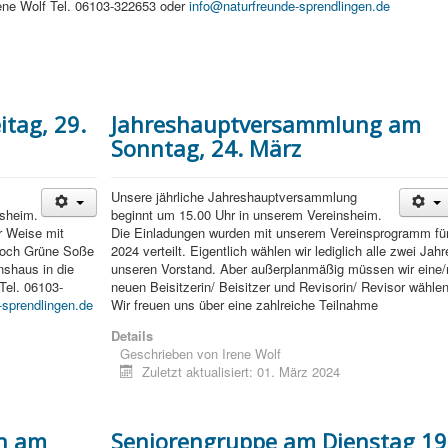
Irene Wolf Tel. 06103-322653 oder
info@naturfreunde-sprendlingen.de
itag, 29.
Jahreshauptversammlung am
Sonntag, 24. März
Unsere jährliche Jahreshauptversammlung
nsheim.
beginnt um 15.00 Uhr in unserem Vereinsheim.
r Weise mit
Die Einladungen wurden mit unserem Vereinsprogramm fü
 noch Grüne Soße
2024 verteilt. Eigentlich wählen wir lediglich alle zwei Jahr
inshaus in die
unseren Vorstand. Aber außerplanmäßig müssen wir eine/
 Tel. 06103-
neuen Beisitzerin/ Beisitzer und Revisorin/ Revisor wählen
-sprendlingen.de
Wir freuen uns über eine zahlreiche Teilnahme
Details
Geschrieben von
Irene Wolf
Zuletzt aktualisiert: 01. März 2024
ch am
Seniorengruppe am Dienstag 19