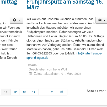
hmittag
Frühjahrsputz am Samstag 16.
März
Wir wollen auf unserem Gelände aufräumen, das
g in
restliche Laub wegmachen und vieles mehr. Auch
en wir Feen aus
innerhalb des Hauses möchten wir gerne einen
Serviettentechnik
Frühjahrsputz machen. Dafür benötigen wir viele
 könnt ihr auch
Helferinnen und Helfer. Beginn ist um 10.00 Uhr. Mittags
ingen. Für die
gibt es einen Imbiss zur Stärkung. Arbeitshandschuhe
n wir eine
können wir zur Verfügung stellen. Damit wir ausreichend
 Wolf freuen
Materialien haben, gebt uns bitte Bescheid: Oliver Wolf
hat, ist
Tel. 06103-322653 oder per E-Mail:
info@naturfreunde-
Mona Dorsch
sprendlingen.de
Details
Geschrieben von
Irene Wolf
Zuletzt aktualisiert: 01. März 2024
Seite 11 von 1
11
12
13
14
...