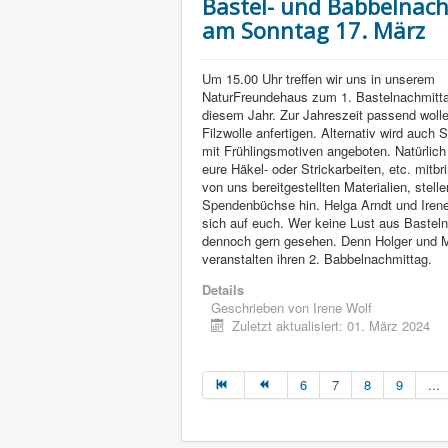
Bastel- und Babbelnac
am Sonntag 17. März
Um 15.00 Uhr treffen wir uns in unserem
NaturFreundehaus zum 1. Bastelnachmitta
diesem Jahr. Zur Jahreszeit passend woll
Filzwolle anfertigen. Alternativ wird auch 
mit Frühlingsmotiven angeboten. Natürlich
eure Häkel- oder Strickarbeiten, etc. mitbr
von uns bereitgestellten Materialien, stelle
Spendenbüchse hin. Helga Arndt und Irene
sich auf euch. Wer keine Lust aus Basteln 
dennoch gern gesehen. Denn Holger und 
veranstalten ihren 2. Babbelnachmittag.
Details
Geschrieben von
Irene Wolf
Zuletzt aktualisiert: 01. März 2024
6
7
8
9
...