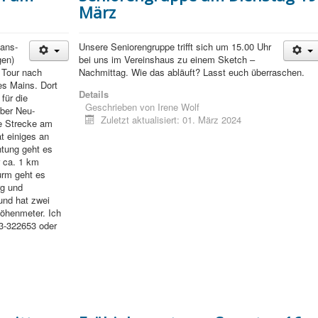
März
Hans-
Unsere Seniorengruppe trifft sich um 15.00 Uhr
gen)
bei uns im Vereinshaus zu einem Sketch –
n Tour nach
Nachmittag. Wie das abläuft? Lasst euch überraschen.
es Mains. Dort
Details
für die
Geschrieben von
Irene Wolf
über Neu-
Zuletzt aktualisiert: 01. März 2024
e Strecke am
t einiges an
htung geht es
r ca. 1 km
urm geht es
rg und
und hat zwei
öhenmeter. Ich
03-322653 oder