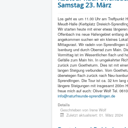
Samstag 23. März
Los geht es um 11.00 Uhr am Treffpunkt 
Meudt-Halle (Kerbplatz Dreieich-Sprendlin
Wir starten heute mit einer etwas längere
Offenbach ins neue Hafengebiet entlang d
angekommen suchen wir ein kleines Lokal 
Mittagsrast. Wir radeln von Sprendlingen 
Isenburg und durch Oberrad zum Main. Di
Vormittag ist im Wesentlichen flach und ha
Gefälle zum Main hin. In umgekehrter Ric
zurück zum Goetheturm. Dies ist mit eine
langen Steigung verbunden. Vom Goethet
überwiegen flach zurück nach Neu-Isenbu
Sprendlingen. Die Tour ist ca. 32 km lang 
längere Steigungen mit insgesamt 200m H
freue mich auf euch: Oliver Wolf Tel. 061
info@naturfreunde-sprendlingen.de
Details
Geschrieben von
Irene Wolf
Zuletzt aktualisiert: 01. März 2024