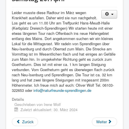
Leider musste diese Radtour im März wegen
Krankheit ausfallen. Daher wird sie nun nachgeholt.
Los geht es um 11.00 Uhr am Treffpunkt Hans-Meudt-Halle
(Kerbplatz Dreieich-Sprendlingen) Wir starten heute mit einer
etwas längeren Tour nach Offenbach ins neue Hafengebiet
entlang des Mains. Dort angekommen suchen wir ein kleines
Lokal für die Mittagsrast. Wir radeln von Sprendlingen über
Neu-Isenburg und durch Oberrad zum Main. Die Strecke am
Vormittag ist im Wesentlichen flach und hat einiges an Gefälle
zum Main hin. In umgekehrter Richtung geht es zurück zum
Goetheturm. Dies ist mit einer ca. 1 km langen Steigung
verbunden. Vom Goetheturm geht es überwiegen flach zurück
nach Neu-Isenburg und Sprendlingen. Die Tour ist ca. 32 km
lang und hat zwei längere Steigungen mit insgesamt 200m
Höhenmeter. Ich freue mich auf euch: Oliver Wolf Tel. 06103-
322653 oder
info@naturfreunde-sprendlingen.de
Details
Geschrieben von
Irene Wolf
Zuletzt aktualisiert: 30. März 2024
Zurück
Weiter