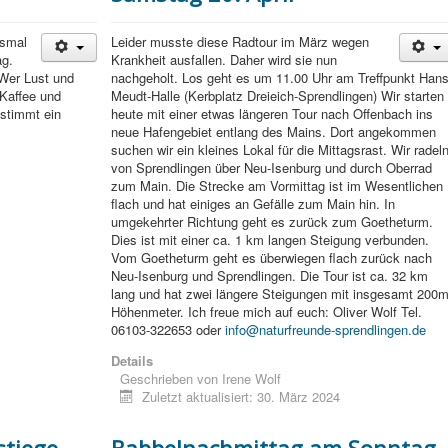
esmal
Leider musste diese Radtour im März wegen
ag.
Krankheit ausfallen. Daher wird sie nun
 Wer Lust und
nachgeholt. Los geht es um 11.00 Uhr am Treffpunkt Hans
 Kaffee und
Meudt-Halle (Kerbplatz Dreieich-Sprendlingen) Wir starten
stimmt ein
heute mit einer etwas längeren Tour nach Offenbach ins
neue Hafengebiet entlang des Mains. Dort angekommen
suchen wir ein kleines Lokal für die Mittagsrast. Wir radel
von Sprendlingen über Neu-Isenburg und durch Oberrad
zum Main. Die Strecke am Vormittag ist im Wesentlichen
flach und hat einiges an Gefälle zum Main hin. In
umgekehrter Richtung geht es zurück zum Goetheturm.
Dies ist mit einer ca. 1 km langen Steigung verbunden.
Vom Goetheturm geht es überwiegen flach zurück nach
Neu-Isenburg und Sprendlingen. Die Tour ist ca. 32 km
lang und hat zwei längere Steigungen mit insgesamt 200
Höhenmeter. Ich freue mich auf euch: Oliver Wolf Tel.
06103-322653 oder
info@naturfreunde-sprendlingen.de
Details
Geschrieben von
Irene Wolf
Zuletzt aktualisiert: 30. März 2024